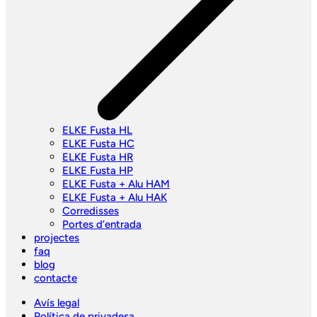
ELKE Fusta HL
ELKE Fusta HC
ELKE Fusta HR
ELKE Fusta HP
ELKE Fusta + Alu HAM
ELKE Fusta + Alu HAK
Corredisses
Portes d’entrada
projectes
faq
blog
contacte
Avís legal
Política de privadesa