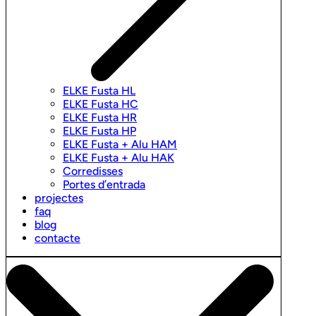
ELKE Fusta HL
ELKE Fusta HC
ELKE Fusta HR
ELKE Fusta HP
ELKE Fusta + Alu HAM
ELKE Fusta + Alu HAK
Corredisses
Portes d’entrada
projectes
faq
blog
contacte