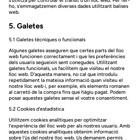
s'utilitza per controlar el trànsit d'un lloc web. Per fer-
ho, s'emmagatzemen diverses dades utilitzant balises
web.
5. Galetes
5.1 Galetes tècniques o funcionals
Algunes galetes asseguren que certes parts del lloc
web funcionen correctament i que les preferències
dels usuaris segueixin sent conegudes. Utilitzant
galetes funcionals, us facilitem que visiteu el nostre
lloc web. D'aquesta manera, no cal que introduïu
repetidament la mateixa informació quan visiteu el
nostre lloc web i, per exemple, els elements romanen
al carretó de la compra fins que hàgiu pagat. Podem
posar aquestes galetes sense el vostre consentiment.
5.2 Cookies d'estadística
Utilitzem cookies analítiques per optimitzar
l'experiència del lloc web per als nostres usuaris. Amb
aquestes cookies analítiques obtenim informació
sobre l'ús del nostre lloc web. Us demanem permís